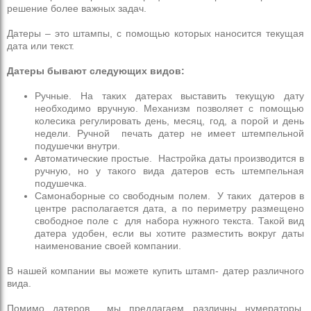
решение более важных задач.
Датеры – это штампы, с помощью которых наносится текущая
дата или текст.
Датеры бывают следующих видов:
Ручные. На таких датерах выставить текущую дату
необходимо вручную. Механизм позволяет с помощью
колесика регулировать день, месяц, год, а порой и день
недели. Ручной печать датер не имеет штемпельной
подушечки внутри.
Автоматические простые. Настройка даты производится в
ручную, но у такого вида датеров есть штемпельная
подушечка.
Самонаборные со свободным полем. У таких датеров в
центре располагается дата, а по периметру размещено
свободное поле с для набора нужного текста. Такой вид
датера удобен, если вы хотите разместить вокруг даты
наименование своей компании.
В нашей компании вы можете купить штамп- датер различного
вида.
Помимо датеров мы предлагаем различны нумераторы.