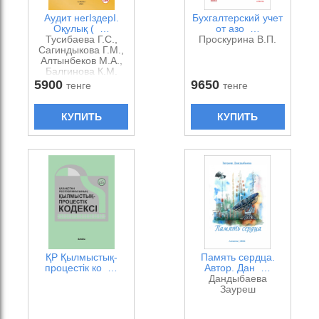
Аудит негІздерІ.
Бухгалтерский учет
Оқулық ( …
от азо …
Тусибаева Г.С.,
Проскурина В.П.
Сагиндыкова Г.М.,
Алтынбеков М.А.,
Балгинова К.М.
5900
9650
тенге
тенге
КУПИТЬ
КУПИТЬ
ҚР Қылмыстық-
Память сердца.
процестік ко …
Автор. Дан …
Дандыбаева
Зауреш