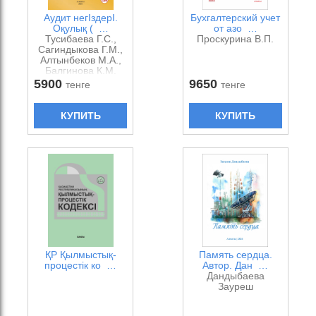
Аудит негІздерІ.
Бухгалтерский учет
Оқулық ( …
от азо …
Тусибаева Г.С.,
Проскурина В.П.
Сагиндыкова Г.М.,
Алтынбеков М.А.,
Балгинова К.М.
5900
9650
тенге
тенге
КУПИТЬ
КУПИТЬ
ҚР Қылмыстық-
Память сердца.
процестік ко …
Автор. Дан …
Дандыбаева
Зауреш