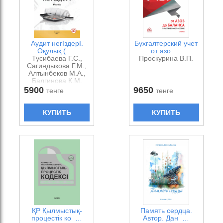
Аудит негІздерІ.
Бухгалтерский учет
Оқулық ( …
от азо …
Тусибаева Г.С.,
Проскурина В.П.
Сагиндыкова Г.М.,
Алтынбеков М.А.,
Балгинова К.М.
5900
9650
тенге
тенге
КУПИТЬ
КУПИТЬ
ҚР Қылмыстық-
Память сердца.
процестік ко …
Автор. Дан …