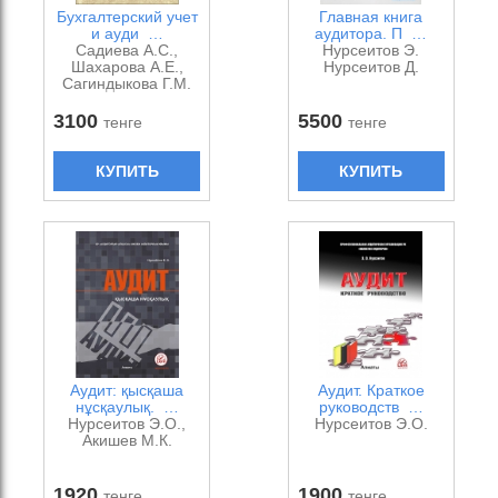
Бухгалтерский учет
Главная книга
и ауди …
аудитора. П …
Садиева А.С.,
Нурсеитов Э.
Шахарова А.Е.,
Нурсеитов Д.
Сагиндыкова Г.М.
3100
5500
тенге
тенге
КУПИТЬ
КУПИТЬ
Аудит: қысқаша
Аудит. Краткое
нұсқаулық. …
руководств …
Нурсеитов Э.О.,
Нурсеитов Э.О.
Акишев М.К.
1920
1900
тенге
тенге