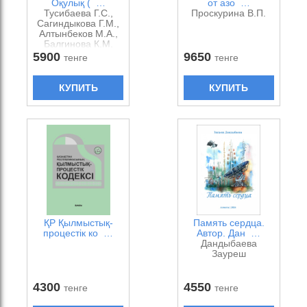
Оқулық ( …
от азо …
Тусибаева Г.С.,
Проскурина В.П.
Сагиндыкова Г.М.,
Алтынбеков М.А.,
Балгинова К.М.
5900
9650
тенге
тенге
КУПИТЬ
КУПИТЬ
ҚР Қылмыстық-
Память сердца.
процестік ко …
Автор. Дан …
Дандыбаева
Зауреш
4300
4550
тенге
тенге