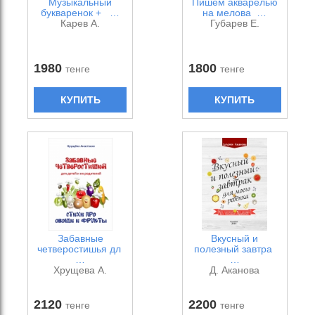
Музыкальный
Пишем акварелью
букваренок + …
на мелова …
Карев А.
Губарев Е.
1980
1800
тенге
тенге
КУПИТЬ
КУПИТЬ
Забавные
Вкусный и
четверостишья дл
полезный завтра
…
…
Хрущева А.
Д. Аканова
2120
2200
тенге
тенге