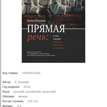
Код товара:
10000015640
Автор:
Е. Искаков
Год издания:
2019
Язык:
русский, английский, казахский
Обложка:
мягкая
Кол-во страниц:
116 стр.
Формат:
А 5