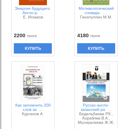
Энергия будущего.
Мотивологический
Англо-р …
словарь …
Е. Искаков
Гинатуллин М.М.
2200
4180
тенге
тенге
КУПИТЬ
КУПИТЬ
Как запомнить 200
Русско-англо-
слов за …
казахский ра …
Курганов А.
Бедельбаева Р.К.,
Кораблев В.А.,
Мусиралиева Ж.Ж.