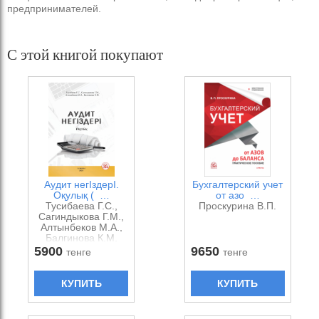
предпринимателей.
С этой книгой покупают
Аудит негІздерІ.
Бухгалтерский учет
Оқулық ( …
от азо …
Тусибаева Г.С.,
Проскурина В.П.
Сагиндыкова Г.М.,
Алтынбеков М.А.,
Балгинова К.М.
5900
9650
тенге
тенге
КУПИТЬ
КУПИТЬ