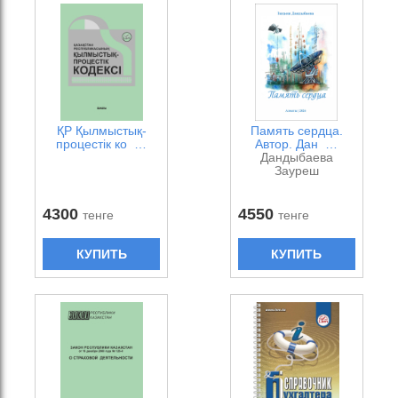
ҚР Қылмыстық-
Память сердца.
процестік ко …
Автор. Дан …
Дандыбаева
Зауреш
4300
4550
тенге
тенге
КУПИТЬ
КУПИТЬ