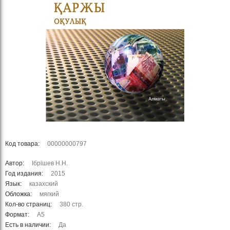
Код товара:
00000000797
Автор:
Iбрiшев Н.Н.
Год издания:
2015
Язык:
казахский
Обложка:
мягкий
Кол-во страниц:
380 стр.
Формат:
А5
Есть в наличии:
Да