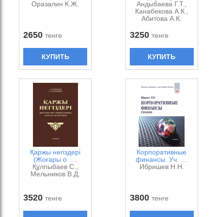
Оразалин К.Ж.
Андыбаева Г.Т.,
Канабекова А.К.,
Абитова А.К.
2650
3250
тенге
тенге
КУПИТЬ
КУПИТЬ
Қаржы негіздері
Корпоративные
(Жоғары о …
финансы. Уч …
Құлпыбаев С.,
Ибришев Н.Н.
Мельников В.Д.
3520
3800
тенге
тенге