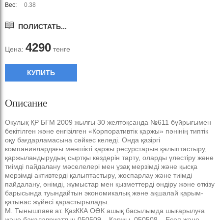
Вес:
0.38
ПОЛИСТАТЬ...
4290
Цена:
тенге
КУПИТЬ
Описание
Оқулық ҚР БҒМ 2009 жылғы 30 желтоқсанда №611 бұйрығымен
бекітілген және енгізілген «Корпоративтік қаржы» пәнінің типтік
оқу бағдарламасына сәйкес келеді. Онда қазіргі
компаниялардағы меншікті қаржы ресурстарын қалыптастыру,
қаржыландырудың сыртқы көздерін тарту, оларды үлестіру және
тиімді пайдалану мәселелері мен ұзақ мерзімді және қысқа
мерзімді активтерді қалыптастыру, жоспарлау және тиімді
пайдалану, өнімді, жұмыстар мен қызметтерді өндіру және өткізу
барысында туындайтын экономикалық және ақшалай қарым-
қатынас жүйесі қарастырылады.
М. Тынышпаев ат. ҚазККА ОӘК ашық басылымда шығарылуға
және бакалавриаттың 050509 – Қаржы, 050508 – Есеп және