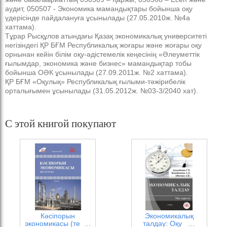
аудит, 050507 - Экономика мамандықтары бойынша оқу
үдерісінде пайдалануға ұсынылады (27.05.2010ж. №4а
хаттама).
Тұрар Рысқұлов атындағы Қазақ экономикалық университеті
негізіндегі ҚР БҒМ Республикалық жоғары және жоғары оқу
орнынан кейін білім оқу-әдістемелік кеңесінің «Әлеуметтік
ғылымдар, экономика және бизнес» мамандықтар тобы
бойынша ОӘК ұсынылады (27.09.2011ж. №2 хаттама).
ҚР БҒМ «Оқулық» Республикалық ғылыми-тәжірибелік
орталығымен ұсынылады (31.05.2012ж. №03-3/2040 хат).
С этой книгой покупают
Кәсіпорын
Экономикалық
экономикасы (те …
талдау: Оқу …