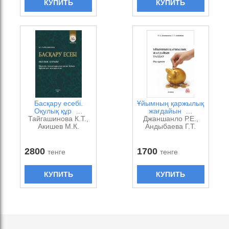
КУПИТЬ
КУПИТЬ
Басқару есебі.
Ұйымның қаржылық
Оқулық құр …
жағдайын …
Тайгашинова К.Т.,
Джаншанло Р.Е.,
Акишев М.К.
Андыбаева Г.Т.
2800
1700
тенге
тенге
КУПИТЬ
КУПИТЬ