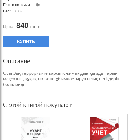
Есть в наличии:
Да
Вес:
0.07
840
Цена:
тенге
КУПИТЬ
Описание
Осы Заң терроризмге қарсы іс-қимылдың қағидаттарын,
мақсатын, құқықтық және ұйымдастырушылық негіздерін
белгілейді.
С этой книгой покупают