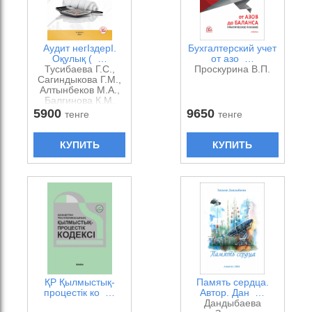
Аудит негІздерІ.
Бухгалтерский учет
Оқулық ( …
от азо …
Тусибаева Г.С.,
Проскурина В.П.
Сагиндыкова Г.М.,
Алтынбеков М.А.,
Балгинова К.М.
5900
9650
тенге
тенге
КУПИТЬ
КУПИТЬ
ҚР Қылмыстық-
Память сердца.
процестік ко …
Автор. Дан …
Дандыбаева