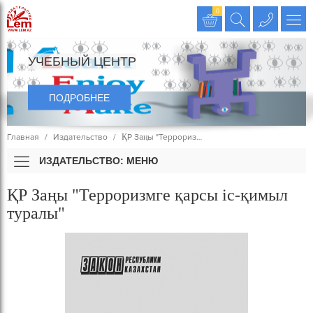
Издательство LEM
0
УЧЕБНЫЙ ЦЕНТР
ПОДРОБНЕЕ
Главная
Издательство
ҚР Заңы "Террориз…
ИЗДАТЕЛЬСТВО: МЕНЮ
ҚР Заңы "Терроризмге қарсы іс-қимыл
туралы"