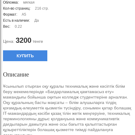
Обложка:
мягкая
Кол-во страниц:
216 стр.
Формат:
А5
Есть в наличии:
Да
Вес:
0.22
3200
Цена:
тенге
КУПИТЬ
Описание
Ұсынылып отырған оқу құралы техникалық және кәсіптік білім
беру мекемелерінде «Бағдарламалық қамтамасыз ету»
мамандығы бойынша оқитын колледж студенттеріне арналған.
Оқу құралының басты мақсаты – білім алушыларға тілдің
қоғамдық-әлеуметтік қызметін түсіндіру, сонымен қатар болашақ
IT-мамандардың кәсіби қазақ тілін жетік меңгеруіне, техникалық
терминологияны дұрыс қолдануына және коммуникативтік
дағдыларын дамытуға және осы бағытта қалыптастырған
құзыреттіліктерін болашақ қызметте тиімді пайдалануға