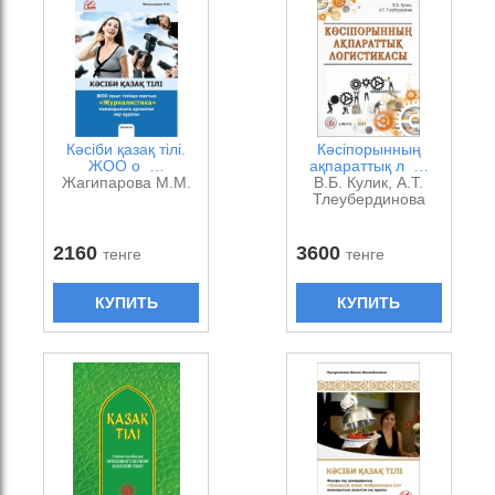
Кәсіби қазақ тілі.
Кәсіпорынның
ЖОО о …
ақпараттық л …
Жагипарова М.М.
В.Б. Кулик, А.Т.
Тлеубердинова
2160
3600
тенге
тенге
КУПИТЬ
КУПИТЬ