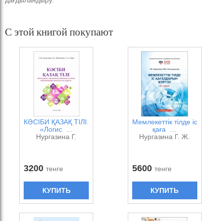
дағдыландыру.
С этой книгой покупают
КӘСІБИ ҚАЗАҚ ТІЛІ.
Мемлекеттік тілде іс
«Логис …
қаға …
Нургазина Г.
Нургазина Г. Ж.
3200
5600
тенге
тенге
КУПИТЬ
КУПИТЬ