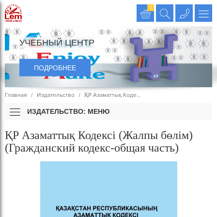
Издательство LEM
0
УЧЕБНЫЙ ЦЕНТР
ПОДРОБНЕЕ
Главная
Издательство
ҚР Азаматтық Коде…
ИЗДАТЕЛЬСТВО: МЕНЮ
ҚР Азаматтық Кодексі (Жалпы бөлім)
(Гражданский кодекс-общая часть)