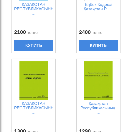
ҚАЗАҚСТАН
Еңбек Кодексі
РЕСПУБЛИКАСЫНЫ
Қазақстан Р …
…
2100
2400
тенге
тенге
КУПИТЬ
КУПИТЬ
ҚАЗАҚСТАН
Қазақстан
РЕСПУБЛИКАСЫНЫ
Республикасының
…
…
1300
1290
тенге
тенге