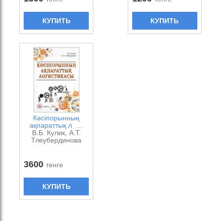
КУПИТЬ
КУПИТЬ
Кәсіпорынның
ақпараттық л …
В.Б. Кулик, А.Т.
Тлеубердинова
3600
тенге
КУПИТЬ