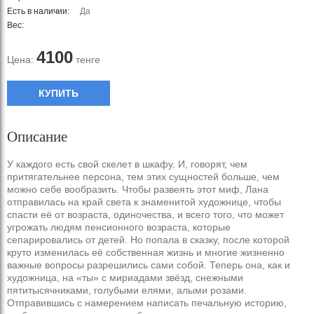
Есть в наличии:
Да
Вес:
4100
Цена:
тенге
КУПИТЬ
Описание
У каждого есть свой скелет в шкафу. И, говорят, чем
притягательнее персона, тем этих сущностей больше, чем
можно себе вообразить. Чтобы развеять этот миф, Лана
отправилась на край света к знаменитой художнице, чтобы
спасти её от возраста, одиночества, и всего того, что может
угрожать людям пенсионного возраста, которые
сепарировались от детей. Но попала в сказку, после которой
круто изменилась её собственная жизнь и многие жизненно
важные вопросы разрешились сами собой. Теперь она, как и
художница, на «ты» с мириадами звёзд, снежными
пятитысячниками, голубыми елями, алыми розами.
Отправившись с намерением написать печальную историю,