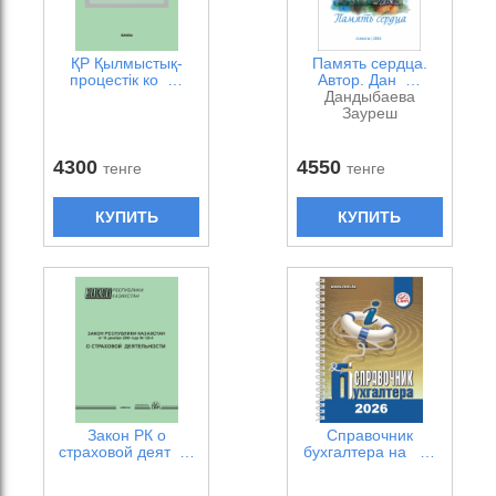
ҚР Қылмыстық-
Память сердца.
процестік ко …
Автор. Дан …
Дандыбаева
Зауреш
4300
4550
тенге
тенге
КУПИТЬ
КУПИТЬ
Закон РК о
Справочник
страховой деят …
бухгалтера на …