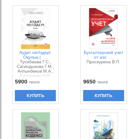
Аудит негІздерІ.
Бухгалтерский учет
Оқулық ( …
от азо …
Тусибаева Г.С.,
Проскурина В.П.
Сагиндыкова Г.М.,
Алтынбеков М.А.,
Балгинова К.М.
5900
9650
тенге
тенге
КУПИТЬ
КУПИТЬ