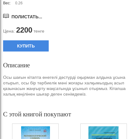
Вес:
0.26
ПОЛИСТАТЬ...
2200
Цена:
тенге
КУПИТЬ
Описание
Осы шағын кітапта өнегелі дәстүрді оқырман алдына ұсына
отырып, осы бір тәрбиелік мәні жоғары халқымыздың асыл
қазынасын жаңғырту мақсатында ұсынып отырмыз. Кітапша
халық көңілінен шығар деген сенімдеміз.
С этой книгой покупают