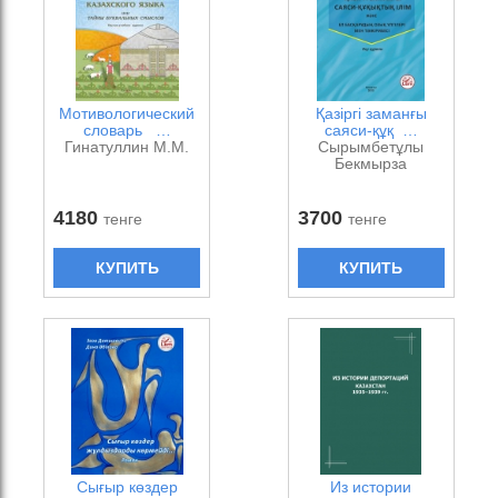
Мотивологический
Қазіргі заманғы
словарь …
саяси-құқ …
Гинатуллин М.М.
Сырымбетұлы
Бекмырза
4180
3700
тенге
тенге
КУПИТЬ
КУПИТЬ
Сығыр көздер
Из истории